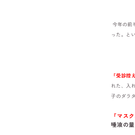
今年の前
った。と
『受診控
れた、入
子のダ
ラ
『マスク
唾液の量