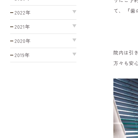
りにご予
て、
『歯
2022年
2021年
2020年
院内は引
2019年
方々も安