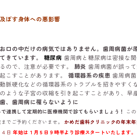
及ぼす身体への悪影響
お口の中だけの病気ではありません。歯周病菌が
てきています。
糖尿病
歯周病と糖尿病は密接な関
るので、注意が必要です。
肺炎
歯周病菌が誤って
起こすことがあります。
循環器系の疾患
歯周病菌
動脈硬化などの循環器系のトラブルを招きやすく
のような子宮の収縮を引き起こすことがあり、早
歯、歯周病に罹らないように
科で連携して定期的に医療機関で診てもらいましょう！
この
院までご予約ください
ませ。
かめだ歯科クリニックの年末年
月４日
年始は１月５日９時半より診療スタートいたします。