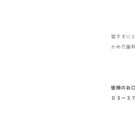
皆さまに
かめだ歯
皆様のお
０３ー３