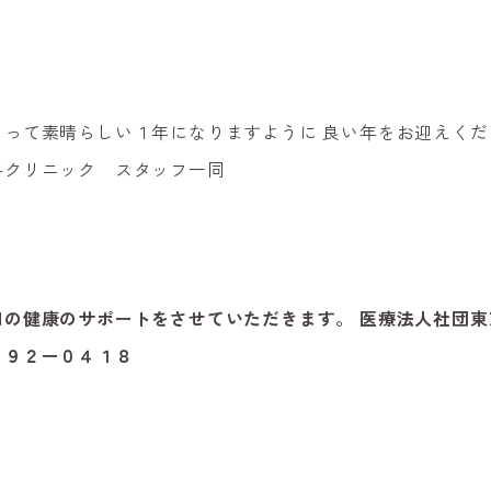
とって素晴らしい１年になりますように
良い年をお迎えくだ
科クリニック スタッフ一同
口の健康のサポートをさせていただきます。
医療法人社団
７９２ー０４１８