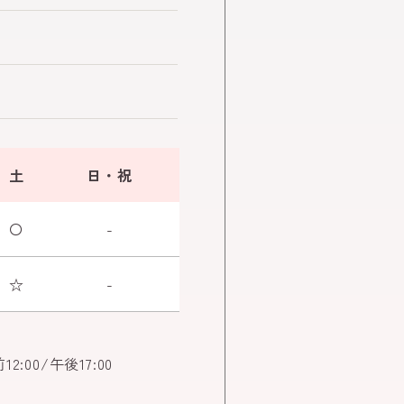
土
日・祝
〇
-
☆
-
:00/午後17:00