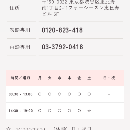
〒150-0022 東京都渋谷区恵比寿
住所
南1丁目2-11フォーシーズン
恵比寿
ビル 6F
0120-823-418
初診専用
03-3792-0418
再診専用
時間／曜日
月
火
水
木
金
土
日・祝
09:30 - 13:00
〇
〇
〇
〇
〇
〇
-
14:30 - 19:00
〇
〇
〇
〇
〇
☆
-
☆：14:00〜18:00 【休診】日・祝日