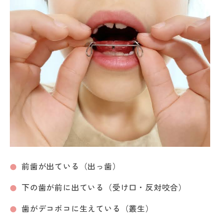
前歯が出ている（出っ歯）
下の歯が前に出ている（受け口・反対咬合）
歯がデコボコに生えている（叢生）