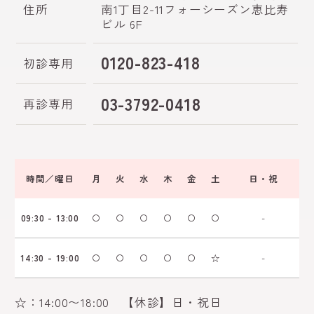
住所
南1丁目2-11フォーシーズン
恵比寿
ビル 6F
0120-823-418
初診専用
03-3792-0418
再診専用
時間／曜日
月
火
水
木
金
土
日・祝
09:30 - 13:00
〇
〇
〇
〇
〇
〇
-
14:30 - 19:00
〇
〇
〇
〇
〇
☆
-
☆：14:00〜18:00 【休診】日・祝日